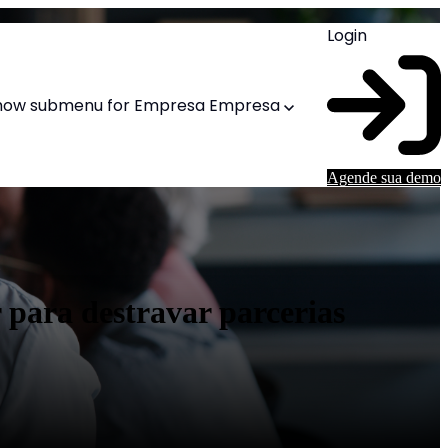
Login
how submenu for Empresa
Empresa
Agende sua demo
 para destravar parcerias