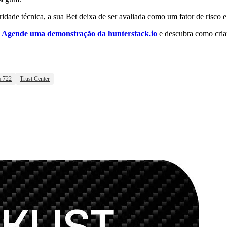
idade técnica, a sua Bet deixa de ser avaliada como um fator de risco e 
.
Agende uma demonstração da hunterstack.io
e descubra como criar
a 722
Trust Center