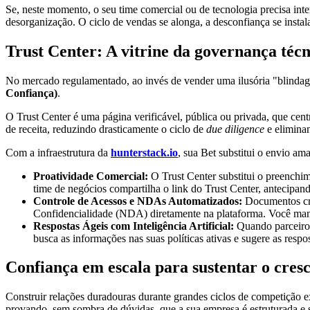
Se, neste momento, o seu time comercial ou de tecnologia precisa int
desorganização. O ciclo de vendas se alonga, a desconfiança se instala
Trust Center: A vitrine da governança técn
No mercado regulamentado, ao invés de vender uma ilusória "blindagem
Confiança)
.
O Trust Center é uma página verificável, pública ou privada, que cen
de receita, reduzindo drasticamente o ciclo de
due diligence
e elimina
Com a infraestrutura da
hunterstack.io
, sua Bet substitui o envio am
Proatividade Comercial:
O Trust Center substitui o preenchim
time de negócios compartilha o link do Trust Center, antecipan
Controle de Acessos e NDAs Automatizados:
Documentos crít
Confidencialidade (NDA) diretamente na plataforma. Você mant
Respostas Ágeis com Inteligência Artificial:
Quando parceiros
busca as informações nas suas políticas ativas e sugere as respo
Confiança em escala para sustentar o cres
Construir relações duradouras durante grandes ciclos de competição e
provando, sem sombra de dúvidas, que a sua empresa é estruturada e 