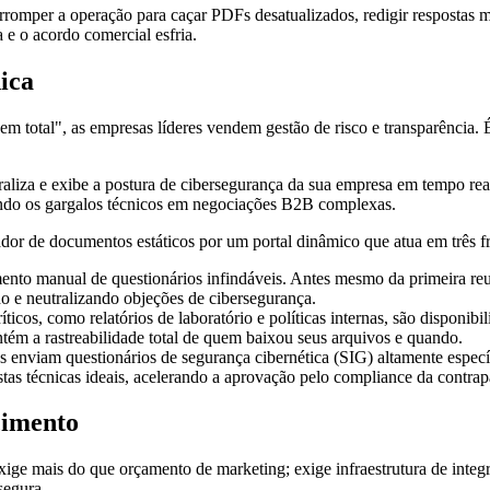
erromper a operação para caçar PDFs desatualizados, redigir respostas 
 e o acordo comercial esfria.
ica
 total", as empresas líderes vendem gestão de risco e transparência. 
traliza e exibe a postura de cibersegurança da sua empresa em tempo re
ndo os gargalos técnicos em negociações B2B complexas.
ador de documentos estáticos por um portal dinâmico que atua em três fr
ento manual de questionários infindáveis. Antes mesmo da primeira reu
do e neutralizando objeções de cibersegurança.
icos, como relatórios de laboratório e políticas internas, são disponib
ém a rastreabilidade total de quem baixou seus arquivos e quando.
 enviam questionários de segurança cibernética (SIG) altamente especí
stas técnicas ideais, acelerando a aprovação pelo compliance da contrap
cimento
xige mais do que orçamento de marketing; exige infraestrutura de inte
segura.