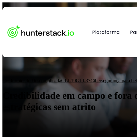
Plataforma
Pa
Conformidade Descomplicada
GLI-19
GLI-33
Cibersegurança para bet
Credibilidade em campo e fora 
estratégicas sem atrito