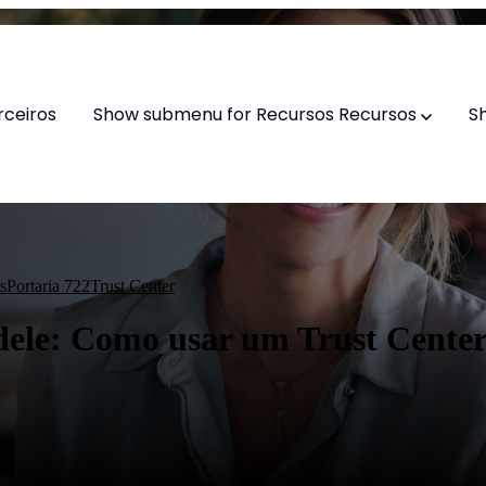
rceiros
Show submenu for Recursos
Recursos
S
s
Portaria 722
Trust Center
dele: Como usar um Trust Center