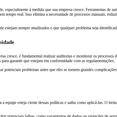
de, especialmente à medida que sua empresa cresce. Ferramentas de 
e em tempo real. Isso elimina a necessidade de processos manuais, redu
e estejam sempre atualizados e que qualquer problema seja identificad
midade
 cresce, é fundamental realizar auditorias e monitorar os processos d
ais para garantir que estejam em conformidade com as regulamentações.
r potenciais problemas antes que eles se tornem grandes complicaçõe
a a equipe esteja ciente dessas políticas e saiba como aplicá-las. O tre
vitar potenciais falhas, como vazamentos de dados ou violações de segur