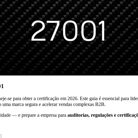
01
e-se para obter a certificação em 2026. Este guia é essencial para lid
o uma marca segura e acelerar vendas complexas B2B.
cidade — e prepare a empresa para
auditorias, regulações e certificaç