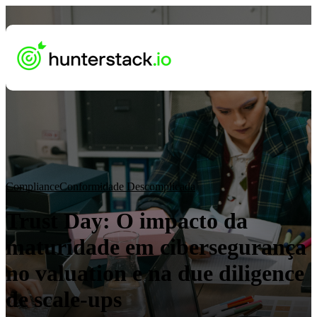
Compliance
Conformidade Descomplicada
Trust Day: O impacto da
maturidade em cibersegurança
no valuation e na due diligence
de scale-ups