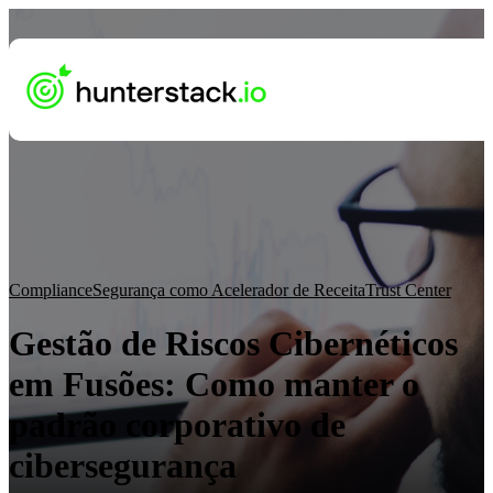
Compliance
Segurança como Acelerador de Receita
Trust Center
Gestão de Riscos Cibernéticos
em Fusões: Como manter o
padrão corporativo de
cibersegurança