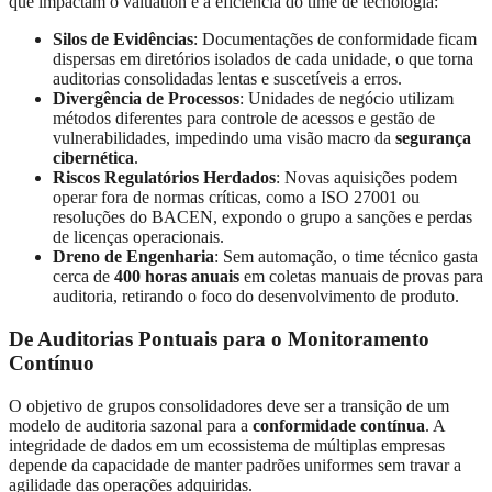
que impactam o valuation e a eficiência do time de tecnologia:
Silos de Evidências
: Documentações de conformidade ficam
dispersas em diretórios isolados de cada unidade, o que torna
auditorias consolidadas lentas e suscetíveis a erros
.
Divergência de Processos
: Unidades de negócio utilizam
métodos diferentes para controle de acessos e gestão de
vulnerabilidades, impedindo uma visão macro da
segurança
cibernética
.
Riscos Regulatórios Herdados
: Novas aquisições podem
operar fora de normas críticas, como a ISO 27001 ou
resoluções do BACEN, expondo o grupo a sanções e perdas
de licenças operacionais
.
Dreno de Engenharia
: Sem automação, o time técnico gasta
cerca de
400 horas anuais
em coletas manuais de provas para
auditoria, retirando o foco do desenvolvimento de produto
.
De Auditorias Pontuais para o Monitoramento
Contínuo
O objetivo de grupos consolidadores deve ser a transição de um
modelo de auditoria sazonal para a
conformidade contínua
.
A
integridade de dados em um ecossistema de múltiplas empresas
depende da capacidade de manter padrões uniformes sem travar a
agilidade das operações adquiridas
.