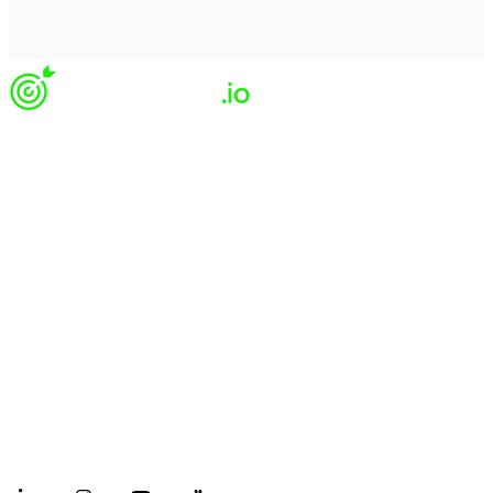
Legal
Materiais
Empresa
Termos e Condições
Recursos
Sobre Nós
MSA - Assinatura SaaS
Blog
Trust Center
Acordo de Nível de Serviço
Ajuda
Carreiras
2026 Copyright. Todos os direitos reservados.