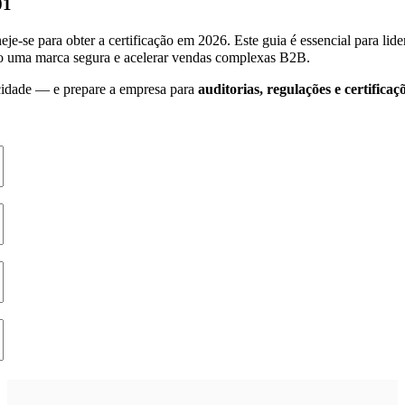
01
e-se para obter a certificação em 2026. Este guia é essencial para lid
o uma marca segura e acelerar vendas complexas B2B.
cidade — e prepare a empresa para
auditorias, regulações e certificaç